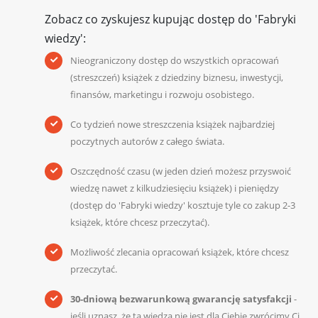
Zobacz co zyskujesz kupując dostęp do 'Fabryki
wiedzy':
Nieograniczony dostęp do wszystkich opracowań
(streszczeń) książek z dziedziny biznesu, inwestycji,
finansów, marketingu i rozwoju osobistego.
Co tydzień nowe streszczenia książek najbardziej
poczytnych autorów z całego świata.
Oszczędność czasu (w jeden dzień możesz przyswoić
wiedzę nawet z kilkudziesięciu książek) i pieniędzy
(dostęp do 'Fabryki wiedzy' kosztuje tyle co zakup 2-3
książek, które chcesz przeczytać).
Możliwość zlecania opracowań książek, które chcesz
przeczytać.
30-dniową bezwarunkową gwarancję satysfakcji
-
jeśli uznasz, że ta wiedza nie jest dla Ciebie zwrócimy Ci