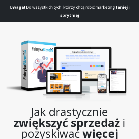
Uwaga!
Do wszystkich tych, którzy chcą robić
marketing
taniej
i
sprytniej
Jak drastycznie
zwiększyć sprzedaż
i
pozyskiwać
więcej