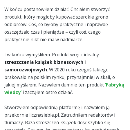
W końcu postanowiłem działać. Chciałem stworzyć
produkt, który mogłoby kupować szerokie grono
odbiorców. Coś, co byłoby praktyczne i naprawdę
oszczędzało czas i pieniądze – czyli coś, czego
praktycznie nikt nie ma w nadmiarze.
I w końcu wymyśliłem. Produkt wręcz idealny:
streszczenia książek biznesowych i
samorozwojowych
. W 2020 roku czegoś takiego
brakowało na polskim rynku, przynajmniej w skali, o
jakiej myślałem. Nazwałem dumnie ten produkt
‘Fabryką
wiedzy’
i zacząłem ostro działać.
Stworzyłem odpowiednią platformę i nazwałem ją
przekornie licznasiebie.pl. Zatrudniłem redaktorów i
tłumaczy. Baza streszczeń książek dość szybko się
rozrastała. Czułem, że jestem gotowy, by podbić rynek.