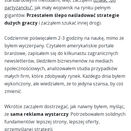
standardowymi metodami, więc zacząłem
działać „po
partyzancku”
, jak mały wojownik na rynku pełnym
gigantów.
Przestałem ślepo naśladować strategie
dużych graczy
i zacząłem szukać innej drogi.
Codziennie poświęcałem 2-3 godziny na naukę, mimo że
byłem wyczerpany. Czytałem amerykańskie portale
branżowe, zapisałem się do kilkunastu zagranicznych
newsletterów, śledziłem biznesmenów na mediach
społecznościowych, analizowałem studia przypadków
małych firm, które zdobywały rynek. Każdego dnia byłem
wykończony, ale wiedziałem, że to jedyna szansa, by coś
zmienić.
Wkrótce zacząłem dostrzegać, jak naiwny byłem, myśląc,
że
sama reklama wystarczy
. Potrzebowałem solidnych
fundamentów: lepszej strony, lepszej oferty,
przemyślanej strategii.