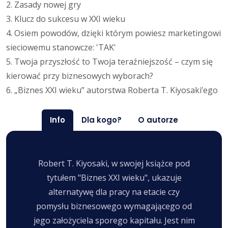
2. Zasady nowej gry
3. Klucz do sukcesu w XXI wieku
4. Osiem powodów, dzięki którym powiesz marketingowi
sieciowemu stanowcze: 'TAK'
5. Twoja przyszłość to Twoja teraźniejszość – czym się
kierować przy biznesowych wyborach?
6. „Biznes XXI wieku” autorstwa Roberta T. Kiyosaki’ego
Info
Dla kogo?
O autorze
Robert T. Kiyosaki, w swojej książce pod
tytułem "Biznes XXI wieku", ukazuje
alternatywę dla pracy na etacie czy
pomysłu biznesowego wymagającego od
jego założyciela sporego kapitału. Jest nim