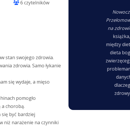
6 czytelników
Nowocze
Przełomow
na zdrow
książka
między die
dieta bo
raw stan swojego zdrowia.
zwierzęce
owania zdrowia. Samo łykanie
problemam
danyc
 nam się wydaje, a mięso
dlaczeg
zdrowy
Chinach pomogło
 a chorobą.
 się być bardziej
niż narażenie na czynniki