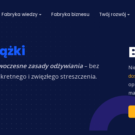
Fabryka wiedzy
Fabryka biznesu
Twój rozwój
ążki
oczesne zasady odżywiania
– bez
Ni
retnego i zwięzłego streszczenia.
do
op
ma