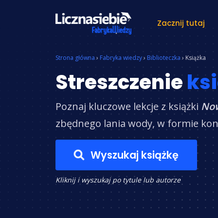
Zacznij tutaj
Znajdź książkę
Strona główna
›
Fabryka wiedzy
›
Biblioteczka
›
Książka
Streszczenie
ksi
Poznaj kluczowe lekcje z książki
Now
zbędnego lania wody, w formie konk
Wyszukaj książkę
Kliknij i wyszukaj po tytule lub autorze