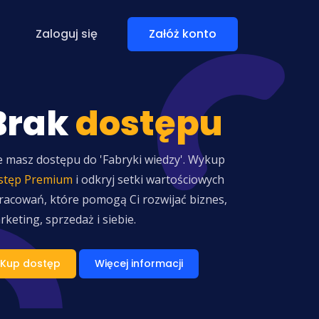
Zaloguj się
Załóż konto
Brak
dostępu
e masz dostępu do 'Fabryki wiedzy'. Wykup
stęp Premium
i odkryj setki wartościowych
racowań, które pomogą Ci rozwijać biznes,
rketing, sprzedaż i siebie.
Kup dostęp
Więcej informacji