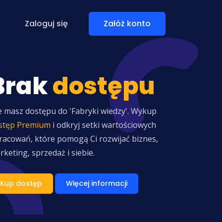
Zaloguj się
Załóż konto
Brak
dostępu
e masz dostępu do 'Fabryki wiedzy'. Wykup
stęp Premium
i odkryj setki wartościowych
racowań, które pomogą Ci rozwijać biznes,
rketing, sprzedaż i siebie.
Kup dostęp
Więcej informacji