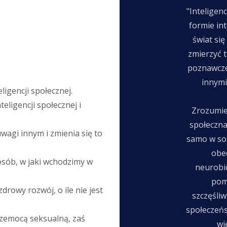
"Inteligen
formie int
świat się
zmierzyć t
poznawczej
innymi
ligencji społecznej.
eligencji społecznej i
Zrozumien
społeczna,
wagi innym i zmienia się to
samo w sob
obe
ób, w jaki wchodzimy w
neurobi
pom
rowy rozwój, o ile nie jest
szczęśliw
społeczeńs
przemocą seksualną, zaś
wi