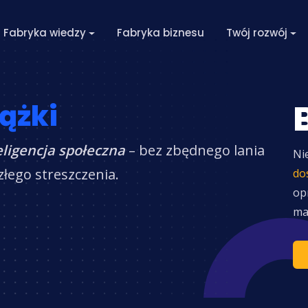
Fabryka wiedzy
Fabryka biznesu
Twój rozwój
ążki
eligencja społeczna
– bez zbędnego lania
Ni
łego streszczenia.
do
op
ma