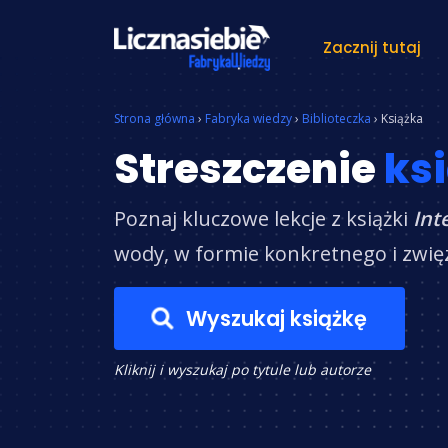
Zacznij tutaj
Znajdź książkę
Strona główna
›
Fabryka wiedzy
›
Biblioteczka
›
Książka
Streszczenie
ksi
Poznaj kluczowe lekcje z książki
Int
wody, w formie konkretnego i zwięz
Wyszukaj książkę
Kliknij i wyszukaj po tytule lub autorze