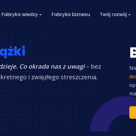
Fabryka wiedzy
Fabryka biznesu
Twój rozwój
ążki
dzieje. Co okrada nas z uwagi
– bez
Ni
retnego i zwięzłego streszczenia.
do
op
ma