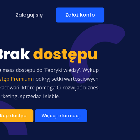
Zaloguj się
Załóż konto
Brak
dostępu
e masz dostępu do 'Fabryki wiedzy'. Wykup
stęp Premium
i odkryj setki wartościowych
racowań, które pomogą Ci rozwijać biznes,
rketing, sprzedaż i siebie.
Kup dostęp
Więcej informacji