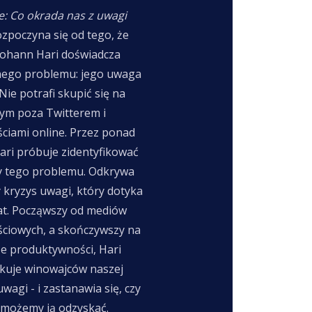
je: Co okrada nas z uwagi
ozpoczyna się od tego, że
Johann Hari doświadcza
ego problemu: jego uwaga
Nie potrafi skupić się na
zym poza Twitterem i
ciami online. Przez ponad
Hari próbuje zidentyfikować
y tego problemu. Odkrywa
 kryzys uwagi, który dotyka
iat. Począwszy od mediów
ściowych, a skończywszy na
ze produktywności, Hari
ikuje winowajców naszej
wagi - i zastanawia się, czy
k możemy ją odzyskać.