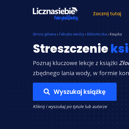
Zacznij tutaj
Znajdź książkę
Strona główna
›
Fabryka wiedzy
›
Biblioteczka
›
Książka
Streszczenie
ksi
Poznaj kluczowe lekcje z książki
Zło
zbędnego lania wody, w formie konk
Wyszukaj książkę
Kliknij i wyszukaj po tytule lub autorze