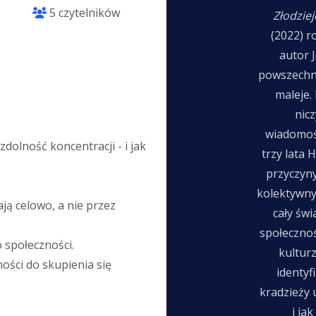
5 czytelników
Złodzie
(2022) r
autor 
powszechn
maleje. 
nic
wiadomoś
zdolność koncentracji - i jak
trzy lata 
przyczyn
kolektywny
ają celowo, a nie przez
cały św
społeczno
 społeczności.
kultur
ości do skupienia się
identyf
kradzieży u
i ja