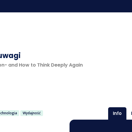
 uwagi
on- and How to Think Deeply Again
Info
chnologia
Wydajność