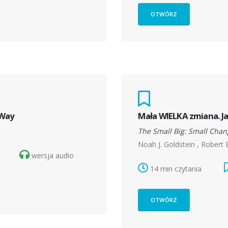
OTWÓRZ
 Way
Mała WIELKA zmiana. J
The Small Big: Small Chan
Noah J. Goldstein , Robert B
wersja audio
14 min czytania
OTWÓRZ