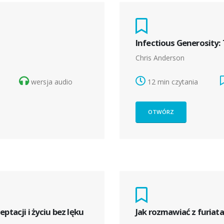
Infectious Generosity:
Chris Anderson
wersja audio
12 min czytania
OTWÓRZ
ptacji i życiu bez lęku
Jak rozmawiać z furiata