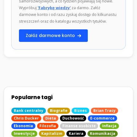
samorozwojowych, a co tydzień pojawiają się nowe.
Wypróbuj
'Fabrykę wiedzy'
za darmo. Załóż
darmowe konto i od razu zyskaj dostęp do kilkunastu
streszczeń oraz do katalogu wszystkich tytułów.
Załóż darmowe konto
Popularne tagi
Bank centralny
Biografie
Biznes
Brian Tracy
Chris Ducker
Dieta
Duchowość
E-commerce
Ekonomia
Filozofia
Finanse osobiste
Inflacja
Inwestycje
Kapitalizm
Kariera
Komunikacja