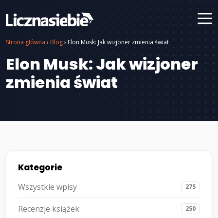
Strona główna
›
Blog
›
Elon Musk: Jak wizjoner zmienia świat
Elon Musk: Jak wizjoner
zmienia świat
Kategorie
Wszystkie wpisy
275
Recenzje książek
250