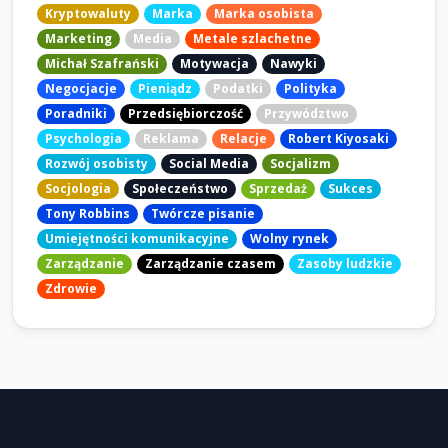
Kryptowaluty
Marka
Marka osobista
Marketing
Media
Metale szlachetne
Michał Szafrański
Motywacja
Nawyki
Negocjacje
Pieniądz
Podatki
Polityka
Poradniki
Przedsiębiorczość
Przywództwo
Psychologia
Reklama
Relacje
Robert Kiyosaki
Rozwój osobisty
Social Media
Socjalizm
Socjologia
Społeczeństwo
Sprzedaż
Sukces
Tony Robbins
Twórcze pisanie
Umiejętności komunikacyjne
Wolny rynek
Zarządzanie
Zarządzanie czasem
Zasoby ludzkie
Zdrowie