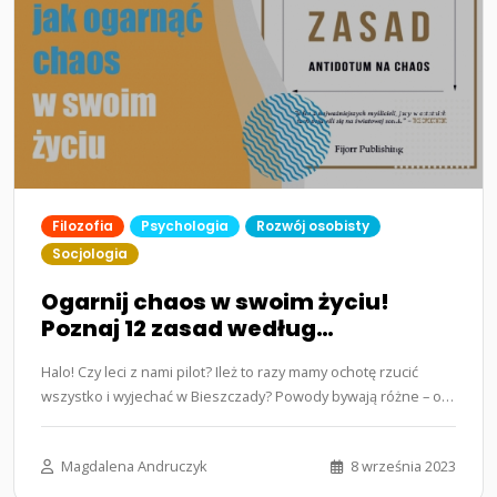
Filozofia
Psychologia
Rozwój osobisty
Socjologia
Ogarnij chaos w swoim życiu!
Poznaj 12 zasad według
psychologa Jordana Petersona
Halo! Czy leci z nami pilot? Ileż to razy mamy ochotę rzucić
wszystko i wyjechać w Bieszczady? Powody bywają różne – od
nadmiaru…...
Magdalena Andruczyk
8 września 2023