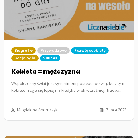
Biografie
Przywództwo
Rozwój osobisty
Socjologia
Sukces
Kobieta = mężczyzna
Współczesny świat jest synonimem postępu, w związku z tym
kobietom żyje się lepiej niż kiedykolwiek wcześniej. Trzeba
przyznać,…...
Magdalena Andruczyk
7 lipca 2023