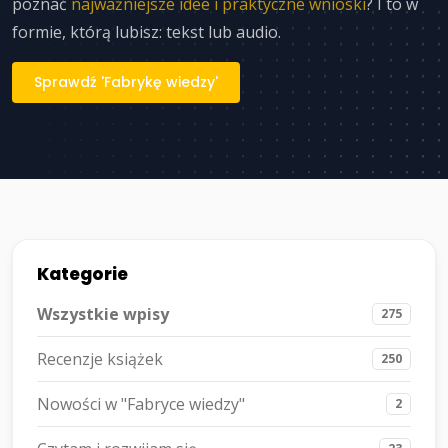
poznać
najważniejsze idee i praktyczne wnioski
? I to w
formie, którą lubisz: tekst lub audio.
Sprawdź 'Fabrykę wiedzy'
Kategorie
Wszystkie wpisy
275
Recenzje książek
250
Nowości w "Fabryce wiedzy"
2