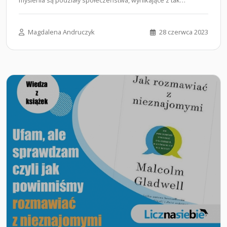
prozaicznych…...
Magdalena Andruczyk
28 czerwca 2023