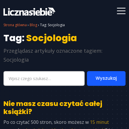
Strona główna
›
Blog
›
Tag: Socjologia
Tag:
Socjologia
Przeglądasz artykuły oznaczone tagiem:
Socjologia
Nie masz czasu czytać całej
książki?
Po co czytać 500 stron, skoro możesz w
15 minut