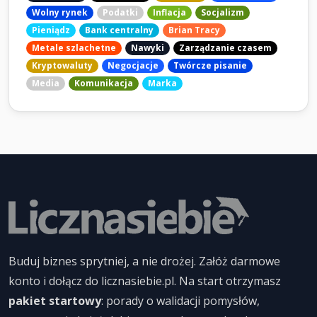
Wolny rynek
Podatki
Inflacja
Socjalizm
Pieniądz
Bank centralny
Brian Tracy
Metale szlachetne
Nawyki
Zarządzanie czasem
Kryptowaluty
Negocjacje
Twórcze pisanie
Media
Komunikacja
Marka
Buduj biznes sprytniej, a nie drożej. Załóż darmowe
konto i dołącz do licznasiebie.pl. Na start otrzymasz
pakiet startowy
: porady o walidacji pomysłów,