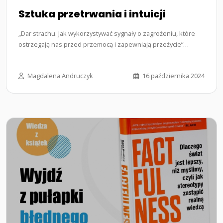
Sztuka przetrwania i intuicji
„Dar strachu. Jak wykorzystywać sygnały o zagrożeniu, które
ostrzegają nas przed przemocą i zapewniają przeżycie”
autorstwa…...
Magdalena Andruczyk
16 października 2024