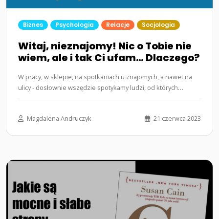
Biznes
Psychologia
Relacje
Socjologia
Witaj, nieznajomy! Nic o Tobie nie
wiem, ale i tak Ci ufam… Dlaczego?
W pracy, w sklepie, na spotkaniach u znajomych, a nawet na
ulicy - dosłownie wszędzie spotykamy ludzi, od których
różnimy się…...
Magdalena Andruczyk
21 czerwca 2023