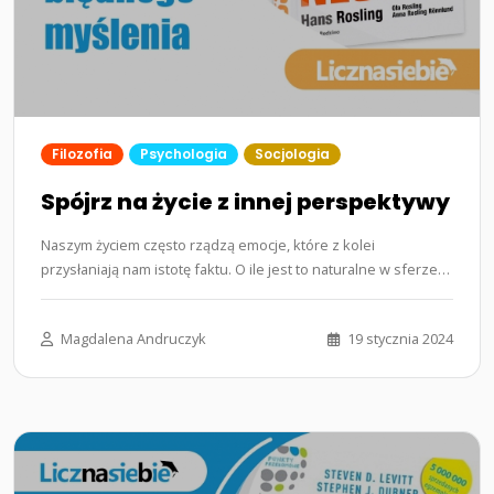
Filozofia
Psychologia
Socjologia
Spójrz na życie z innej perspektywy
Naszym życiem często rządzą emocje, które z kolei
przysłaniają nam istotę faktu. O ile jest to naturalne w sferze
prywatnej, o tyle…...
Magdalena Andruczyk
19 stycznia 2024