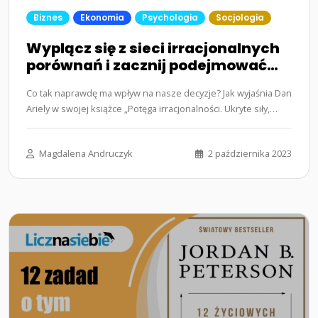
Biznes
Ekonomia
Psychologia
Socjologia
Wyplącz się z sieci irracjonalnych
porównań i zacznij podejmować
świadome decyzje
Co tak naprawdę ma wpływ na nasze decyzje? Jak wyjaśnia Dan
Ariely w swojej książce „Potęga irracjonalności. Ukryte siły,
które…...
Magdalena Andruczyk
2 października 2023