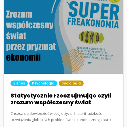
Biznes
Psychologia
Socjologia
Statystycznie rzecz ujmując czyli
zrozum współczesny świat
Chcesz się dowiedzieć więcej o życiu, historii ludzkości i
rozwiązaniu globalnych problemów z ekonomicznego punktu
widzenia?…...