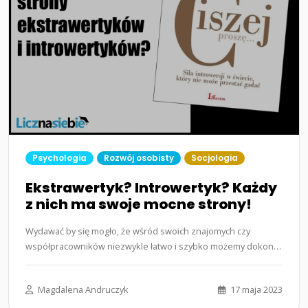
Psychologia
Rozwój osobisty
Socjologia
Ekstrawertyk? Introwertyk? Każdy
z nich ma swoje mocne strony!
Wydawać by się mogło, że wśród swoich znajomych czy
współpracowników niezwykle łatwo i szybko możemy dokonać
podziału ina…...
Magdalena Andruczyk
17 maja 2023