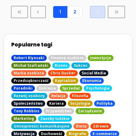
1
2
Popularne tagi
Robert Kiyosaki
Finanse osobiste
Inwestycje
Michał Szafrański
Biznes
Sukces
Marka osobista
Chris Ducker
Social Media
Przedsiębiorczość
Kapitalizm
Ekonomia
Poradniki
Reklama
Sprzedaż
Psychologia
Rozwój osobisty
Relacje
Filozofia
Społeczeństwo
Kariera
Socjologia
Polityka
Tony Robbins
Przywództwo
Zarządzanie
Marketing
Zasoby ludzkie
Umiejętności komunikacyjne
Dieta
Zdrowie
Motywacja
Duchowość
Biografie
E-commerce