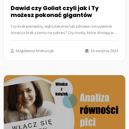
Dawid czy Goliat czyli jak i Ty
możesz pokonać gigantów
Czy brak pieniędzy, wykształcenia lub zdrowia rzeczywiście
oznacza brak szansy na sukces? Czy osoby, które dostają w
życiu wszystko,…...
Magdalena Andruczyk
24 sierpnia 2023