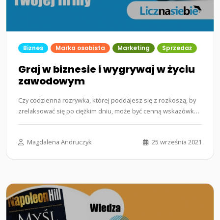
Biznes
Marka osobista
Marketing
Sprzedaż
Graj w biznesie i wygrywaj w życiu
zawodowym
Czy codzienna rozrywka, której poddajesz się z rozkoszą, by
zrelaksować się po ciężkim dniu, może być cenną wskazówką
w…...
Magdalena Andruczyk
25 września 2021