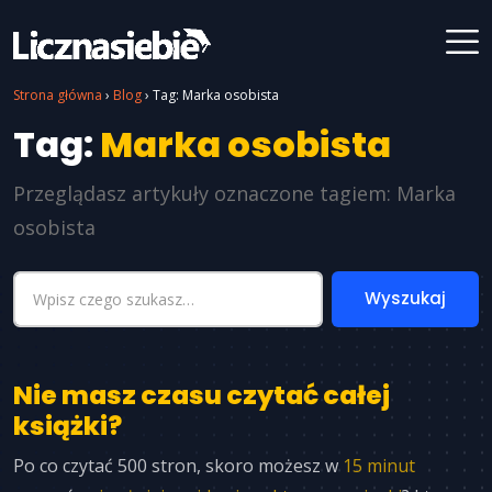
Strona główna
›
Blog
›
Tag: Marka osobista
Tag:
Marka osobista
Przeglądasz artykuły oznaczone tagiem: Marka
osobista
Nie masz czasu czytać całej
książki?
Po co czytać 500 stron, skoro możesz w
15 minut