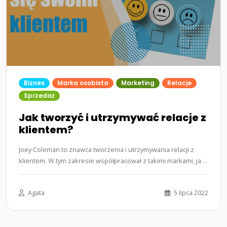
Biznes
Marka osobista
Marketing
Relacje
Sprzedaż
Jak tworzyć i utrzymywać relacje z
klientem?
Joey Coleman to znawca tworzenia i utrzymywania relacji z
klientem. W tym zakresie współpracował z takimi markami, jak:
Zappos,…...
Agata
5 lipca 2022