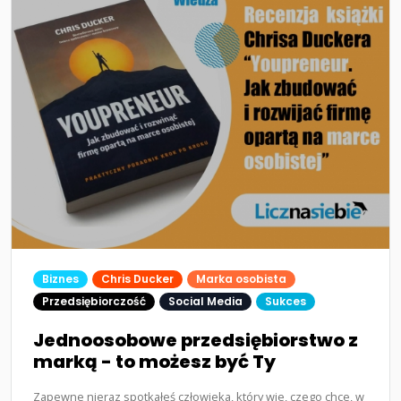
Biznes
Chris Ducker
Marka osobista
Przedsiębiorczość
Social Media
Sukces
Jednoosobowe przedsiębiorstwo z
marką - to możesz być Ty
Zapewne nieraz spotkałeś człowieka, który wie, czego chce, w