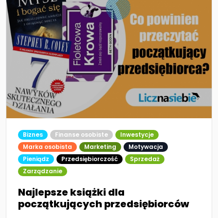
Biznes
Finanse osobiste
Inwestycje
Marka osobista
Marketing
Motywacja
Pieniądz
Przedsiębiorczość
Sprzedaż
Zarządzanie
Najlepsze książki dla
początkujących przedsiębiorców