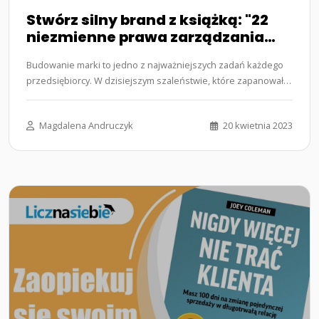
Stwórz silny brand z książką: "22
niezmienne prawa zarządzania
marką"
Budowanie marki to jedno z najważniejszych zadań każdego
przedsiębiorcy. W dzisiejszym szaleństwie, które zapanowało
w świecie…...
Magdalena Andruczyk
20 kwietnia 2023