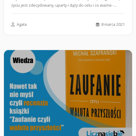
życiu jest zdecydowany, uparty i dąży do celu i co ważne -
osiąga go.…...
Agata
8 marca 2021