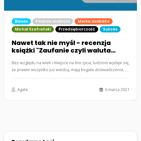
Biznes
Finanse osobiste
Marka osobista
Michał Szafrański
Przedsiębiorczość
Sukces
Nawet tak nie myśl - recenzja
książki "Zaufanie czyli waluta
przyszłości" Michała
Bez względu na wiek i miejsce na linii życia, ludziom wydaje się,
Szafrańskiego
że prawie wszystko już wiedzą, mają bogate doświadczenia, a
już…...
Agata
6 marca 2021