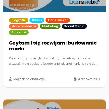
Biografie
Biznes
Chris Ducker
Marka osobista
Marketing
Social Media
Sprzedaż
Czytam i się rozwijam: budowanie
marki
Potęga firmy to nie tylko kapitał czy marketing, to przede
wszystkim skrupulatne budowanie własnej marki. Jak się do
tego zabrać?…...
Magdalena Andruczyk
4 czerwca 2021