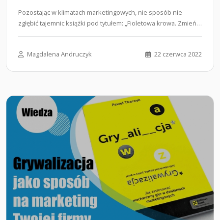
Pozostając w klimatach marketingowych, nie sposób nie
zgłębić tajemnic książki pod tytułem: „Fioletowa krowa. Zmień
się i…...
Magdalena Andruczyk
22 czerwca 2022