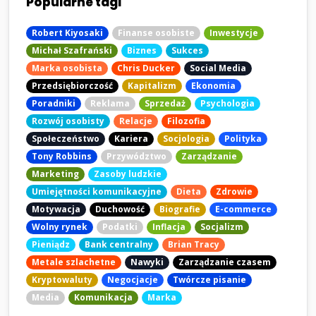
Popularne tagi
Robert Kiyosaki
Finanse osobiste
Inwestycje
Michał Szafrański
Biznes
Sukces
Marka osobista
Chris Ducker
Social Media
Przedsiębiorczość
Kapitalizm
Ekonomia
Poradniki
Reklama
Sprzedaż
Psychologia
Rozwój osobisty
Relacje
Filozofia
Społeczeństwo
Kariera
Socjologia
Polityka
Tony Robbins
Przywództwo
Zarządzanie
Marketing
Zasoby ludzkie
Umiejętności komunikacyjne
Dieta
Zdrowie
Motywacja
Duchowość
Biografie
E-commerce
Wolny rynek
Podatki
Inflacja
Socjalizm
Pieniądz
Bank centralny
Brian Tracy
Metale szlachetne
Nawyki
Zarządzanie czasem
Kryptowaluty
Negocjacje
Twórcze pisanie
Media
Komunikacja
Marka