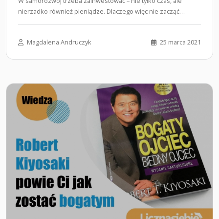
W samorozwój trzeba zainwestować – nie tylko czas, ale
nierzadko również pieniądze. Dlaczego więc nie zacząć
samodoskonalenia od…...
Magdalena Andruczyk
25 marca 2021