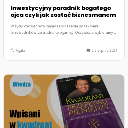
Inwestycyjny poradnik bogatego
ojca czyli jak zostać biznesmanem
W życiu codziennym mamy zaproszenia do tak wielu
przewodników, że trudno to ogarnąć. Oczywiście wybieramy
tylko niektóre z nich,…...
Agata
2 sierpnia 2021