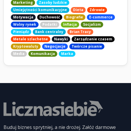
Marketing
Zasoby ludzkie
Umiejętności komunikacyjne
Dieta
Zdrowie
Motywacja
Duchowość
Biografie
E-commerce
Wolny rynek
Podatki
Inflacja
Socjalizm
Pieniądz
Bank centralny
Brian Tracy
Metale szlachetne
Nawyki
Zarządzanie czasem
Kryptowaluty
Negocjacje
Twórcze pisanie
Media
Komunikacja
Marka
Buduj biznes sprytniej, a nie drożej. Załóż darmowe