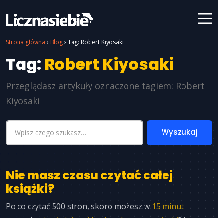
Strona główna
›
Blog
›
Tag: Robert Kiyosaki
Tag:
Robert Kiyosaki
Przeglądasz artykuły oznaczone tagiem: Robert
Kiyosaki
Nie masz czasu czytać całej
książki?
Po co czytać 500 stron, skoro możesz w
15 minut