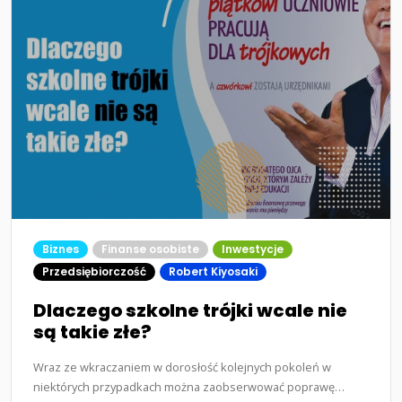
Biznes
Finanse osobiste
Inwestycje
Przedsiębiorczość
Robert Kiyosaki
Dlaczego szkolne trójki wcale nie
są takie złe?
Wraz ze wkraczaniem w dorosłość kolejnych pokoleń w
niektórych przypadkach można zaobserwować poprawę