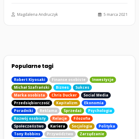
statusu majątkowego. Z…...
Magdalena Andruczyk
5 marca 2021
Popularne tagi
Robert Kiyosaki
Finanse osobiste
Inwestycje
Michał Szafrański
Biznes
Sukces
Marka osobista
Chris Ducker
Social Media
Przedsiębiorczość
Kapitalizm
Ekonomia
Poradniki
Reklama
Sprzedaż
Psychologia
Rozwój osobisty
Relacje
Filozofia
Społeczeństwo
Kariera
Socjologia
Polityka
Tony Robbins
Przywództwo
Zarządzanie