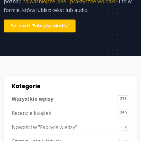
poznać
najważniejsze idee i praktyczne wnioski
? I to w
formie, którą lubisz: tekst lub audio.
Sprawdź 'Fabrykę wiedzy'
Kategorie
Wszystkie wpisy
275
Recenzje książek
250
Nowości w "Fabryce wiedzy"
2