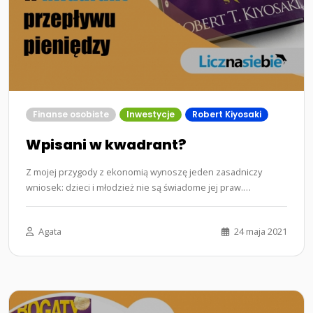
Finanse osobiste
Inwestycje
Robert Kiyosaki
Wpisani w kwadrant?
Z mojej przygody z ekonomią wynoszę jeden zasadniczy
wniosek: dzieci i młodzież nie są świadome jej praw.
Dlaczego? A któż to wie?…...
Agata
24 maja 2021