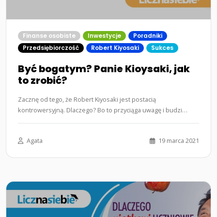
Finanse osobiste
Inwestycje
Poradniki
Przedsiębiorczość
Robert Kiyosaki
Sukces
Być bogatym? Panie Kioysaki, jak
to zrobić?
Zacznę od tego, że Robert Kiyosaki jest postacią
kontrowersyjną. Dlaczego? Bo to przyciąga uwagę i budzi
czujność, w tym przypadku,…...
Agata
19 marca 2021