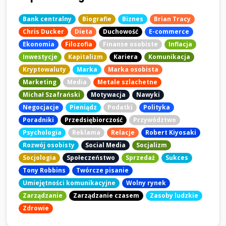
Bank centralny
Biografie
Biznes
Brian Tracy
Chris Ducker
Dieta
Duchowość
E-commerce
Ekonomia
Filozofia
Finanse osobiste
Inflacja
Inwestycje
Kapitalizm
Kariera
Komunikacja
Kryptowaluty
Marka
Marka osobista
Marketing
Media
Metale szlachetne
Michał Szafrański
Motywacja
Nawyki
Negocjacje
Pieniądz
Podatki
Polityka
Poradniki
Przedsiębiorczość
Przywództwo
Psychologia
Reklama
Relacje
Robert Kiyosaki
Rozwój osobisty
Social Media
Socjalizm
Socjologia
Społeczeństwo
Sprzedaż
Sukces
Tony Robbins
Twórcze pisanie
Umiejętności komunikacyjne
Wolny rynek
Zarządzanie
Zarządzanie czasem
Zasoby ludzkie
Zdrowie