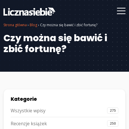
Strona główna
›
Blog
›
Czy można się bawić i zbić fortunę?
Czy można się bawić i
zbić fortunę?
Kategorie
Wszystkie wpisy
275
Recenzje książek
250