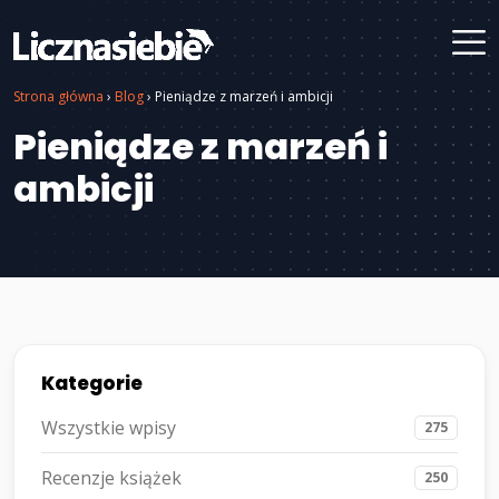
Strona główna
›
Blog
›
Pieniądze z marzeń i ambicji
Pieniądze z marzeń i
ambicji
Kategorie
Wszystkie wpisy
275
Recenzje książek
250