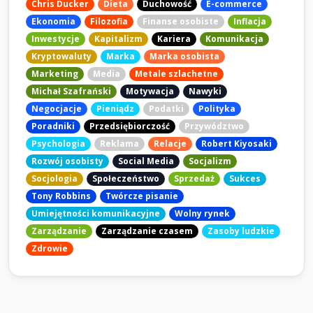
Chris Ducker
Dieta
Duchowość
E-commerce
Ekonomia
Filozofia
Finanse osobiste
Inflacja
Inwestycje
Kapitalizm
Kariera
Komunikacja
Kryptowaluty
Marka
Marka osobista
Marketing
Media
Metale szlachetne
Michał Szafrański
Motywacja
Nawyki
Negocjacje
Pieniądz
Podatki
Polityka
Poradniki
Przedsiębiorczość
Przywództwo
Psychologia
Reklama
Relacje
Robert Kiyosaki
Rozwój osobisty
Social Media
Socjalizm
Socjologia
Społeczeństwo
Sprzedaż
Sukces
Tony Robbins
Twórcze pisanie
Umiejętności komunikacyjne
Wolny rynek
Zarządzanie
Zarządzanie czasem
Zasoby ludzkie
Zdrowie