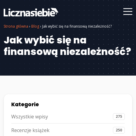
Strona główna
›
Blog
›
Jak wybić się na finansową niezależność?
Jak wybić się na
finansową niezależność?
Kategorie
Wszystkie wpisy
275
Recenzje książek
250