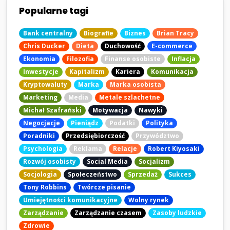
Popularne tagi
Bank centralny
Biografie
Biznes
Brian Tracy
Chris Ducker
Dieta
Duchowość
E-commerce
Ekonomia
Filozofia
Finanse osobiste
Inflacja
Inwestycje
Kapitalizm
Kariera
Komunikacja
Kryptowaluty
Marka
Marka osobista
Marketing
Media
Metale szlachetne
Michał Szafrański
Motywacja
Nawyki
Negocjacje
Pieniądz
Podatki
Polityka
Poradniki
Przedsiębiorczość
Przywództwo
Psychologia
Reklama
Relacje
Robert Kiyosaki
Rozwój osobisty
Social Media
Socjalizm
Socjologia
Społeczeństwo
Sprzedaż
Sukces
Tony Robbins
Twórcze pisanie
Umiejętności komunikacyjne
Wolny rynek
Zarządzanie
Zarządzanie czasem
Zasoby ludzkie
Zdrowie