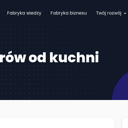
Fabryka wiedzy
Fabryka biznesu
Twój rozwój
erów od kuchni