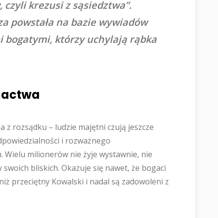
czyli krezusi z sąsiedztwa”.
cza powstała na bazie wywiadów
 bogatymi, którzy uchylają rąbka
gactwa
z rozsądku – ludzie majętni czują jeszcze
dpowiedzialności i rozważnego
ielu milionerów nie żyje wystawnie, nie
y swoich bliskich. Okazuje się nawet, że bogaci
niż przeciętny Kowalski i nadal są zadowoleni z