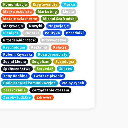
Komunikacja
Kryptowaluty
Marka
Marka osobista
Marketing
Media
Metale szlachetne
Michał Szafrański
Motywacja
Nawyki
Negocjacje
Pieniądz
Podatki
Polityka
Poradniki
Przedsiębiorczość
Przywództwo
Psychologia
Reklama
Relacje
Robert Kiyosaki
Rozwój osobisty
Social Media
Socjalizm
Socjologia
Społeczeństwo
Sprzedaż
Sukces
Tony Robbins
Twórcze pisanie
Umiejętności komunikacyjne
Wolny rynek
Zarządzanie
Zarządzanie czasem
Zasoby ludzkie
Zdrowie