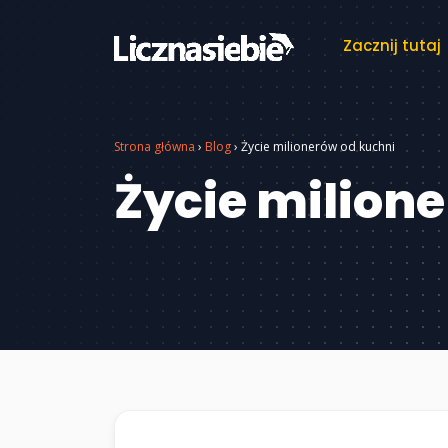
Zacznij tutaj
Strona główna
›
Blog
›
Życie milionerów od kuchni
Życie milion