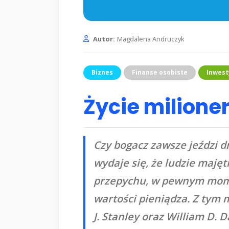
Autor:
Magdalena Andruczyk
Biznes
Finanse osobiste
Inwest
Życie milione
Czy bogacz zawsze jeździ
wydaje się, że ludzie maję
przepychu, w pewnym mome
wartości pieniądza. Z tym
J. Stanley oraz William D. 