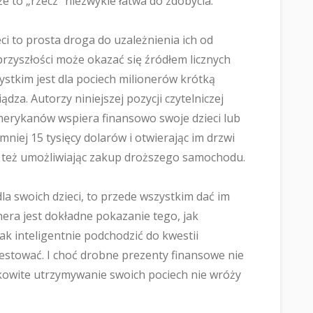
e to „rzecz” niezwykle łatwa do zdobycia.
ci to prosta droga do uzależnienia ich od
przyszłości może okazać się źródłem licznych
ystkim jest dla pociech milionerów krótką
dza. Autorzy niniejszej pozycji czytelniczej
erykanów wspiera finansowo swoje dzieci lub
niej 15 tysięcy dolarów i otwierając im drzwi
y też umożliwiając zakup droższego samochodu.
la swoich dzieci, to przede wszystkim dać im
nera jest dokładne pokazanie tego, jak
inteligentnie podchodzić do kwestii
westować. I choć drobne prezenty finansowe nie
łkowite utrzymywanie swoich pociech nie wróży