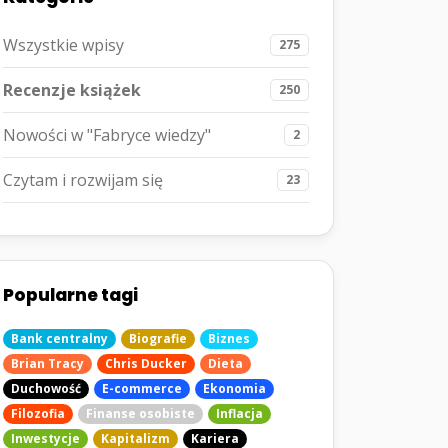
Wszystkie wpisy
275
Recenzje książek
250
Nowości w "Fabryce wiedzy"
2
Czytam i rozwijam się
23
Popularne tagi
Bank centralny
Biografie
Biznes
Brian Tracy
Chris Ducker
Dieta
Duchowość
E-commerce
Ekonomia
Filozofia
Finanse osobiste
Inflacja
Inwestycje
Kapitalizm
Kariera