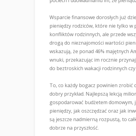
pociech i udowadnianiu im, że pieniądz
Wsparcie finansowe dorosłych już dzie
pieniędzy rodziców, które nie tylko w 
konfliktów rodzinnych, ale przede wsz
drogą do nieznajomości wartości pienią
wskazują, że ponad 46% majętnych Am
wnuki, przekazując im rocznie przynajm
do beztroskich wakacji rodzinnych cz
To, co każdy bogacz powinien zrobić d
dobry przykład. Najlepszą lekcją milio
gospodarować budżetem domowym, jak 
pieniędzy, jak oszczędzać oraz jak in
są jeszcze nadmierną rozpustą, to ca
dobrze na przyszłość.