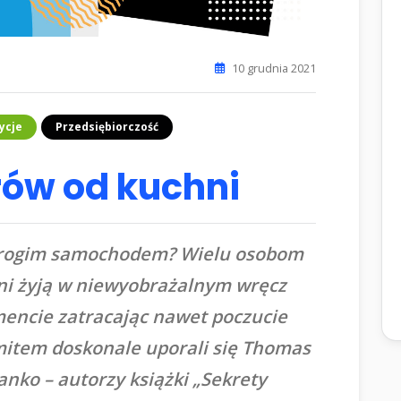
10 grudnia 2021
ycje
Przedsiębiorczość
rów od kuchni
 drogim samochodem? Wielu osobom
tni żyją w niewyobrażalnym wręcz
ncie zatracając nawet poczucie
 mitem doskonale uporali się Thomas
Danko – autorzy książki „Sekrety