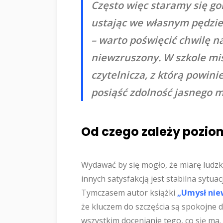
Często więc staramy się go
ustając we własnym pędzie
– warto poświęcić chwilę n
niewzruszony. W szkole mi
czytelnicza, z którą powini
posiąść zdolność jasnego m
Od czego zależy pozi
Wydawać by się mogło, że miarę ludzk
innych satysfakcją jest stabilna sytuac
Tymczasem autor książki
„Umysł nie
że kluczem do szczęścia są spokojne 
wszystkim docenianie tego, co się ma. I