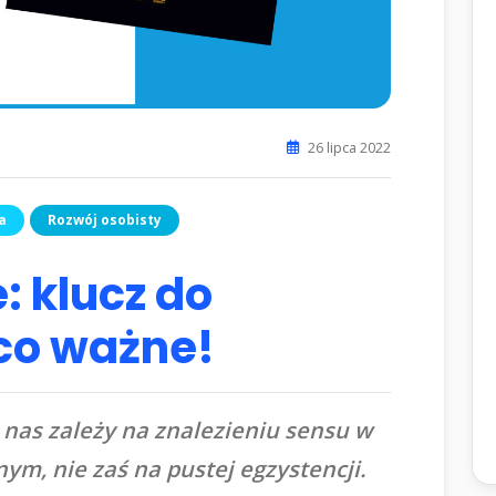
26 lipca 2022
a
Rozwój osobisty
: klucz do
co ważne!
nas zależy na znalezieniu sensu w
m, nie zaś na pustej egzystencji.