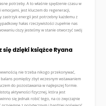
łasne potrzeby. A to właśnie spędzenie czasu w
i emocjami, jest kluczem do regeneracji,
chy zastrzyk energii jest potrzebny każdemu z
rzypadkowy hałas rzeczywistości zupełnie nas
ywowaniu ciszy jesteśmy w stanie otworzyć swój
 się dzięki książce Ryana
z pewnością nie trzeba nikogo przekonywać,
nie balans pomiędzy zbyt wczesnym wstawaniem
luczem do pozostawania w najlepszej formie.
stotą aktywności fizycznej, która jest
winno się jednak robić tego, na co zwyczajnie
ć przyjemne z pożytecznym i bardziej poświęcić