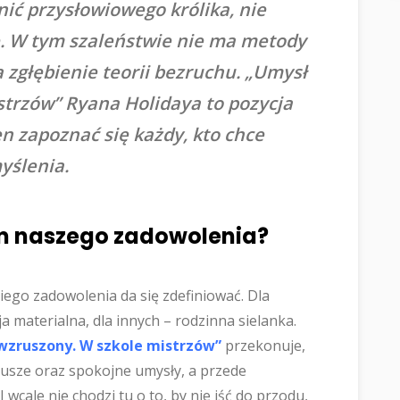
nić przysłowiowego królika, nie
. W tym szaleństwie nie ma metody
a zgłębienie teorii bezruchu. „Umysł
strzów” Ryana Holidaya to pozycja
en zapoznać się każdy, kto chce
yślenia.
om naszego zadowolenia?
iego zadowolenia da się zdefiniować. Dla
ja materialna, dla innych – rodzinna sielanka.
wzruszony. W szkole mistrzów”
przekonuje,
dusze oraz spokojne umysły, a przede
 wcale nie chodzi tu o to, by nie iść do przodu,