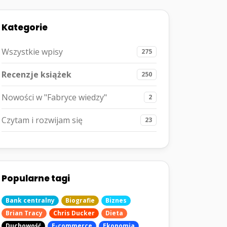
Kategorie
Wszystkie wpisy
275
Recenzje książek
250
Nowości w "Fabryce wiedzy"
2
Czytam i rozwijam się
23
Popularne tagi
Bank centralny
Biografie
Biznes
Brian Tracy
Chris Ducker
Dieta
Duchowość
E-commerce
Ekonomia