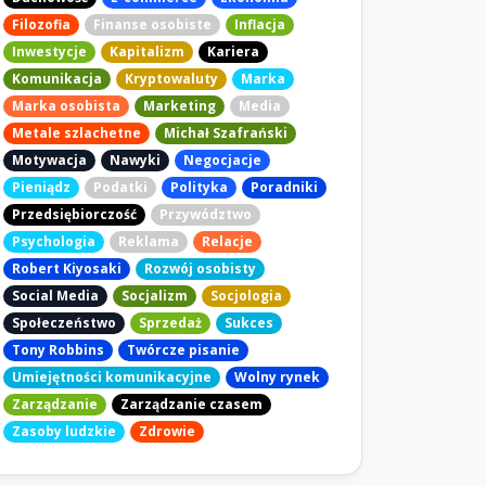
Filozofia
Finanse osobiste
Inflacja
Inwestycje
Kapitalizm
Kariera
Komunikacja
Kryptowaluty
Marka
Marka osobista
Marketing
Media
Metale szlachetne
Michał Szafrański
Motywacja
Nawyki
Negocjacje
Pieniądz
Podatki
Polityka
Poradniki
Przedsiębiorczość
Przywództwo
Psychologia
Reklama
Relacje
Robert Kiyosaki
Rozwój osobisty
Social Media
Socjalizm
Socjologia
Społeczeństwo
Sprzedaż
Sukces
Tony Robbins
Twórcze pisanie
Umiejętności komunikacyjne
Wolny rynek
Zarządzanie
Zarządzanie czasem
Zasoby ludzkie
Zdrowie