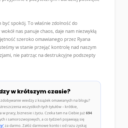
 być spokój. To właśnie zdolność do
 wokół nas panuje chaos, daje nam niezwykłą
ejętność szeroko omawianego przez Ryana
esteśmy w stanie przejąć kontrolę nad naszym
jami, nie patrząc na destrukcyjne podszepty
dzy w krótszym czasie?
zdobywanie wiedzy z książek omawianych na blogu?
treszczenia wszystkich tych tytułów – krótkie,
w pracy, biznesie i życiu. Czeka tam na Ciebie już
694
ch i samorozwojowych, a co tydzień pojawiają się
y'
za darmo. Załóż darmowe konto i od razu zyskaj