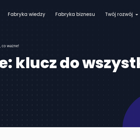
Fabryka wiedzy
Fabryka biznesu
Twój rozwój
, co ważne!
: klucz do wszyst