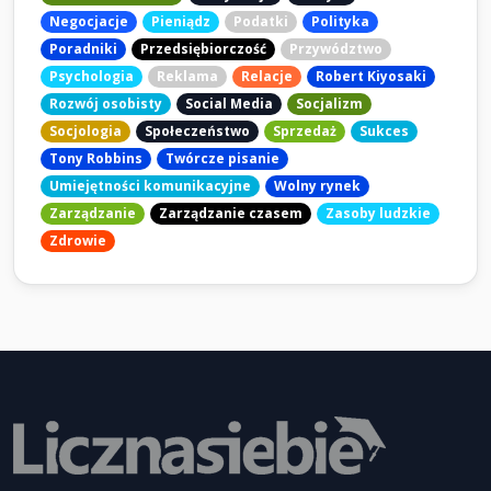
Negocjacje
Pieniądz
Podatki
Polityka
Poradniki
Przedsiębiorczość
Przywództwo
Psychologia
Reklama
Relacje
Robert Kiyosaki
Rozwój osobisty
Social Media
Socjalizm
Socjologia
Społeczeństwo
Sprzedaż
Sukces
Tony Robbins
Twórcze pisanie
Umiejętności komunikacyjne
Wolny rynek
Zarządzanie
Zarządzanie czasem
Zasoby ludzkie
Zdrowie