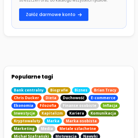
streszczeń oraz do katalogu wszystkich tytułów.
Załóż darmowe konto
Popularne tagi
Bank centralny
Biografie
Biznes
Brian Tracy
Chris Ducker
Dieta
Duchowość
E-commerce
Ekonomia
Filozofia
Finanse osobiste
Inflacja
Inwestycje
Kapitalizm
Kariera
Komunikacja
Kryptowaluty
Marka
Marka osobista
Marketing
Media
Metale szlachetne
Michał Szafrański
Motywacja
Nawyki