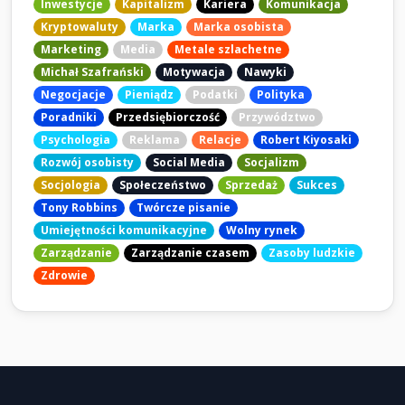
Inwestycje
Kapitalizm
Kariera
Komunikacja
Kryptowaluty
Marka
Marka osobista
Marketing
Media
Metale szlachetne
Michał Szafrański
Motywacja
Nawyki
Negocjacje
Pieniądz
Podatki
Polityka
Poradniki
Przedsiębiorczość
Przywództwo
Psychologia
Reklama
Relacje
Robert Kiyosaki
Rozwój osobisty
Social Media
Socjalizm
Socjologia
Społeczeństwo
Sprzedaż
Sukces
Tony Robbins
Twórcze pisanie
Umiejętności komunikacyjne
Wolny rynek
Zarządzanie
Zarządzanie czasem
Zasoby ludzkie
Zdrowie