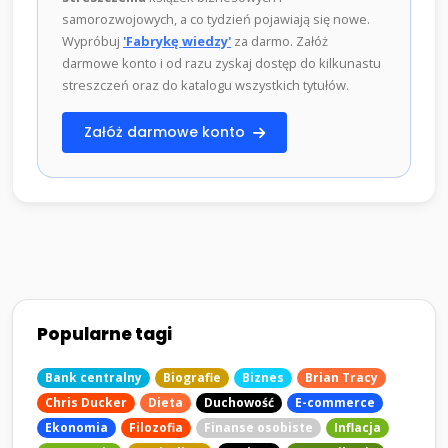
samorozwojowych, a co tydzień pojawiają się nowe.
Wypróbuj
'Fabrykę wiedzy'
za darmo. Załóż
darmowe konto i od razu zyskaj dostęp do kilkunastu
streszczeń oraz do katalogu wszystkich tytułów.
Załóż darmowe konto
Popularne tagi
Bank centralny
Biografie
Biznes
Brian Tracy
Chris Ducker
Dieta
Duchowość
E-commerce
Ekonomia
Filozofia
Finanse osobiste
Inflacja