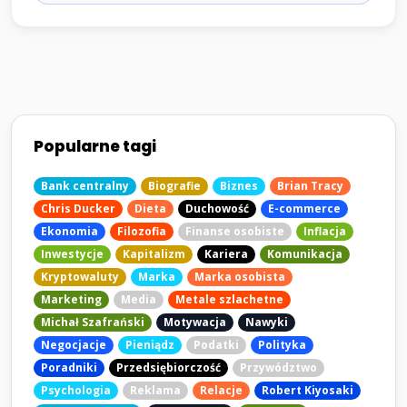
Popularne tagi
Bank centralny
Biografie
Biznes
Brian Tracy
Chris Ducker
Dieta
Duchowość
E-commerce
Ekonomia
Filozofia
Finanse osobiste
Inflacja
Inwestycje
Kapitalizm
Kariera
Komunikacja
Kryptowaluty
Marka
Marka osobista
Marketing
Media
Metale szlachetne
Michał Szafrański
Motywacja
Nawyki
Negocjacje
Pieniądz
Podatki
Polityka
Poradniki
Przedsiębiorczość
Przywództwo
Psychologia
Reklama
Relacje
Robert Kiyosaki