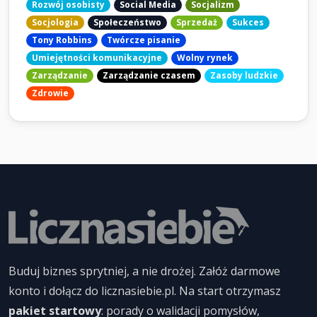
Rozwój osobisty
Social Media
Socjalizm
Socjologia
Społeczeństwo
Sprzedaż
Sukces
Tony Robbins
Twórcze pisanie
Umiejętności komunikacyjne
Wolny rynek
Zarządzanie
Zarządzanie czasem
Zasoby ludzkie
Zdrowie
Buduj biznes sprytniej, a nie drożej. Załóż darmowe
konto i dołącz do licznasiebie.pl. Na start otrzymasz
pakiet startowy
: porady o walidacji pomysłów,