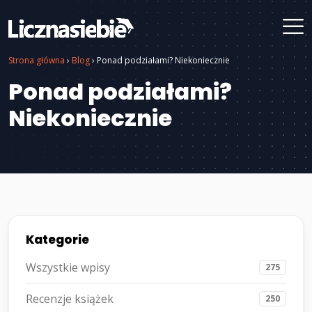
Strona główna
›
Blog
›
Ponad podziałami? Niekoniecznie
Ponad podziałami?
Niekoniecznie
Kategorie
Wszystkie wpisy
275
Recenzje książek
250