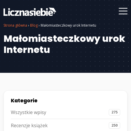
Strona główna
›
Blog
›
Małomiasteczkowy urok Internetu
Małomiasteczkowy urok
Internetu
Kategorie
Wszystkie wpisy
275
Recenzje książek
250