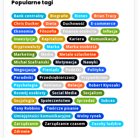
Popularne tagi
Bank centralny
Biografie
Biznes
Brian Tracy
Chris Ducker
Dieta
Duchowość
E-commerce
Ekonomia
Filozofia
Finanse osobiste
Inflacja
Inwestycje
Kapitalizm
Kariera
Komunikacja
Kryptowaluty
Marka
Marka osobista
Marketing
Media
Metale szlachetne
Michał Szafrański
Motywacja
Nawyki
Negocjacje
Pieniądz
Podatki
Polityka
Poradniki
Przedsiębiorczość
Przywództwo
Psychologia
Reklama
Relacje
Robert Kiyosaki
Rozwój osobisty
Social Media
Socjalizm
Socjologia
Społeczeństwo
Sprzedaż
Sukces
Tony Robbins
Twórcze pisanie
Umiejętności komunikacyjne
Wolny rynek
Zarządzanie
Zarządzanie czasem
Zasoby ludzkie
Zdrowie