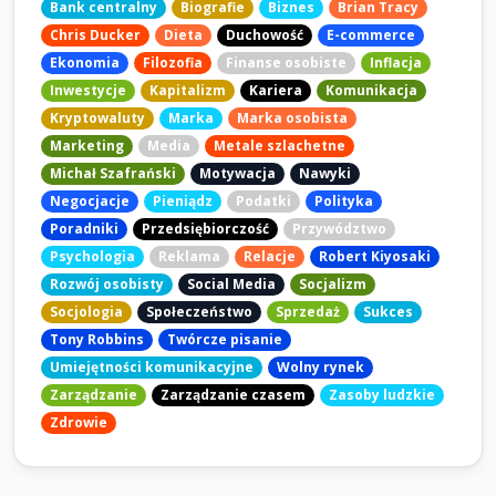
Bank centralny
Biografie
Biznes
Brian Tracy
Chris Ducker
Dieta
Duchowość
E-commerce
Ekonomia
Filozofia
Finanse osobiste
Inflacja
Inwestycje
Kapitalizm
Kariera
Komunikacja
Kryptowaluty
Marka
Marka osobista
Marketing
Media
Metale szlachetne
Michał Szafrański
Motywacja
Nawyki
Negocjacje
Pieniądz
Podatki
Polityka
Poradniki
Przedsiębiorczość
Przywództwo
Psychologia
Reklama
Relacje
Robert Kiyosaki
Rozwój osobisty
Social Media
Socjalizm
Socjologia
Społeczeństwo
Sprzedaż
Sukces
Tony Robbins
Twórcze pisanie
Umiejętności komunikacyjne
Wolny rynek
Zarządzanie
Zarządzanie czasem
Zasoby ludzkie
Zdrowie