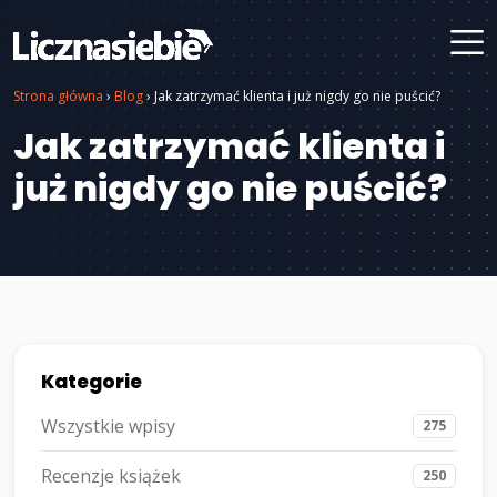
Strona główna
›
Blog
›
Jak zatrzymać klienta i już nigdy go nie puścić?
Jak zatrzymać klienta i
już nigdy go nie puścić?
Kategorie
Wszystkie wpisy
275
Recenzje książek
250