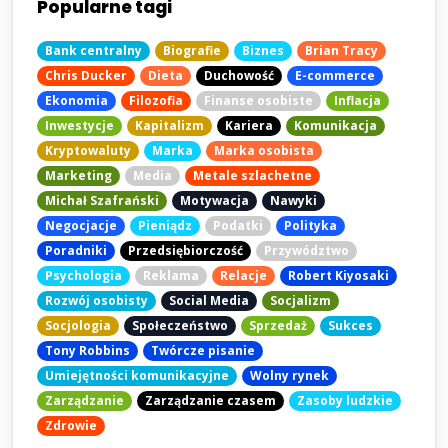
Popularne tagi
Bank centralny
Biografie
Biznes
Brian Tracy
Chris Ducker
Dieta
Duchowość
E-commerce
Ekonomia
Filozofia
Finanse osobiste
Inflacja
Inwestycje
Kapitalizm
Kariera
Komunikacja
Kryptowaluty
Marka
Marka osobista
Marketing
Media
Metale szlachetne
Michał Szafrański
Motywacja
Nawyki
Negocjacje
Pieniądz
Podatki
Polityka
Poradniki
Przedsiębiorczość
Przywództwo
Psychologia
Reklama
Relacje
Robert Kiyosaki
Rozwój osobisty
Social Media
Socjalizm
Socjologia
Społeczeństwo
Sprzedaż
Sukces
Tony Robbins
Twórcze pisanie
Umiejętności komunikacyjne
Wolny rynek
Zarządzanie
Zarządzanie czasem
Zasoby ludzkie
Zdrowie