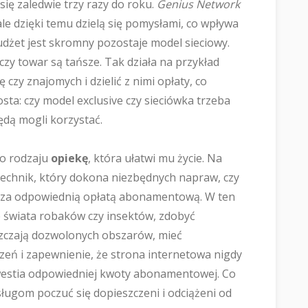
się zaledwie trzy razy do roku.
Genius Network
ale dzięki temu dzielą się pomysłami, co wpływa
budżet jest skromny pozostaje model sieciowy.
zy towar są tańsze. Tak działa na przykład
czy znajomych i dzielić z nimi opłaty, co
osta: czy model exclusive czy sieciówka trzeba
ędą mogli korzystać.
o rodzaju
opiekę
, która ułatwi mu życie. Na
technik, który dokona niezbędnych napraw, czy
ie za odpowiednią opłatą abonamentową. W ten
 świata robaków czy insektów, zdobyć
szczają dozwolonych obszarów, mieć
eń i zapewnienie, że strona internetowa nigdy
kwestia odpowiedniej kwoty abonamentowej. Co
sługom poczuć się dopieszczeni i odciążeni od