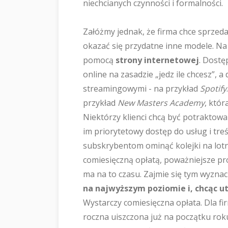
niechcianych czynności i formalności.
Załóżmy jednak, że firma chce sprzed
okazać się przydatne inne modele. Na
pomocą
strony internetowej
. Dostę
online na zasadzie „jedz ile chcesz”, 
streamingowymi - na przykład
Spotify
przykład
New Masters Academy
, któr
Niektórzy klienci chcą być potraktow
im priorytetowy dostęp do usług i tre
subskrybentom ominąć kolejki na lotn
comiesięczną opłatą, poważniejsze prob
ma na to czasu. Zajmie się tym wyzna
na najwyższym poziomie i, chcąc u
Wystarczy comiesięczna opłata. Dla fir
roczna uiszczona już na początku roku,