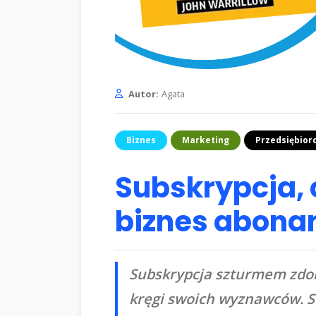
Autor:
Agata
Biznes
Marketing
Przedsiębior
Subskrypcja,
biznes abon
Subskrypcja szturmem zdoby
kręgi swoich wyznawców. St