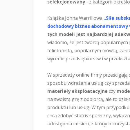
selekcjonowany
- z kategorii określo
Książka Johna Warrillowa
„Siła subsk
dochodowy biznes abonamentowy w
tych modeli jest najbardziej adek
wiadomo, że jest twórcą popularnych
felietonistą, popularnym mówcą, założ
wycenie przedsiębiorstw i w przekszta
W sprzedaży online firmy prześcigają 
sposobu wdrażania usług czy sprzeda
materiały eksploatacyjne
czy
model
na swoistą grę z odbiorcą, ale to dzi
produktu lub usług. W tym przypadku 
chcą zdobyć status społeczny, wyłączn
udostępnia im sieci, z których korzyst