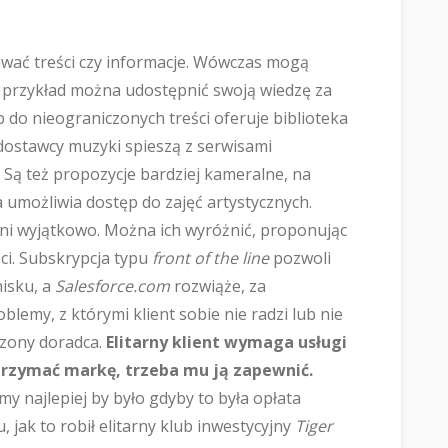
awać treści czy informacje. Wówczas mogą
 przykład można udostępnić swoją wiedzę za
p do nieograniczonych treści oferuje biblioteka
a dostawcy muzyki spieszą z serwisami
. Są też propozycje bardziej kameralne, na
a umożliwia dostęp do zajęć artystycznych.
ani wyjątkowo. Można ich wyróżnić, proponując
ści. Subskrypcja typu
front of the line
pozwoli
isku, a
Salesforce.com
rozwiąże, za
lemy, z którymi klient sobie nie radzi lub nie
czony doradca.
Elitarny klient wymaga usługi
trzymać markę, trzeba mu ją zapewnić.
my najlepiej by było gdyby to była opłata
 jak to robił elitarny klub inwestycyjny
Tiger