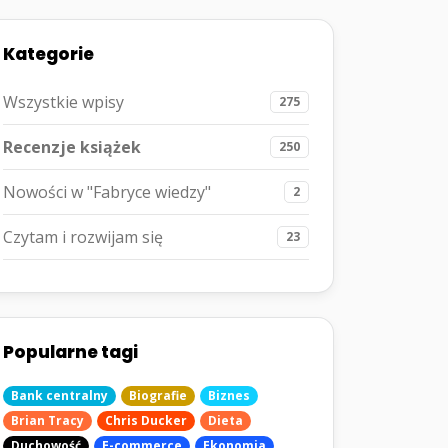
Kategorie
Wszystkie wpisy
275
Recenzje książek
250
Nowości w "Fabryce wiedzy"
2
Czytam i rozwijam się
23
Popularne tagi
Bank centralny
Biografie
Biznes
Brian Tracy
Chris Ducker
Dieta
Duchowość
E-commerce
Ekonomia