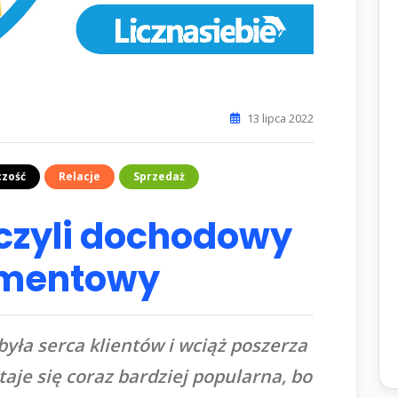
13 lipca 2022
czość
Relacje
Sprzedaż
 czyli dochodowy
amentowy
ła serca klientów i wciąż poszerza
aje się coraz bardziej popularna, bo