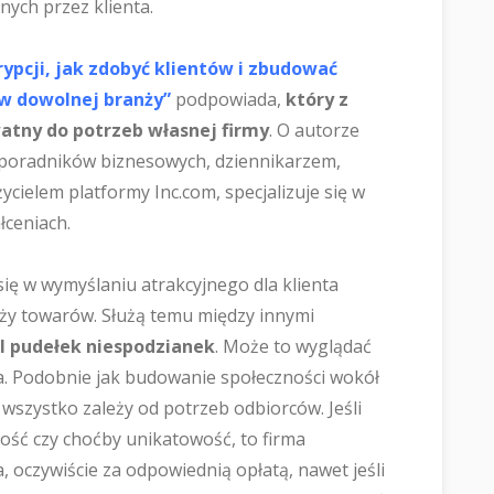
nych przez klienta.
rypcji, jak zdobyć klientów i zbudować
 dowolnej branży”
podpowiada,
który z
watny do potrzeb własnej firmy
. O autorze
 poradników biznesowych, dziennikarzem,
ycielem platformy Inc.com, specjalizuje się w
łceniach.
się w wymyślaniu atrakcyjnego dla klienta
ży towarów. Służą temu między innymi
 pudełek niespodzianek
. Może to wyglądać
ała. Podobnie jak budowanie społeczności wokół
wszystko zależy od potrzeb odbiorców. Jeśli
ość czy choćby unikatowość, to firma
a, oczywiście za odpowiednią opłatą, nawet jeśli