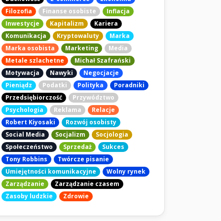
Filozofia
Finanse osobiste
Inflacja
Inwestycje
Kapitalizm
Kariera
Komunikacja
Kryptowaluty
Marka
Marka osobista
Marketing
Media
Metale szlachetne
Michał Szafrański
Motywacja
Nawyki
Negocjacje
Pieniądz
Podatki
Polityka
Poradniki
Przedsiębiorczość
Przywództwo
Psychologia
Reklama
Relacje
Robert Kiyosaki
Rozwój osobisty
Social Media
Socjalizm
Socjologia
Społeczeństwo
Sprzedaż
Sukces
Tony Robbins
Twórcze pisanie
Umiejętności komunikacyjne
Wolny rynek
Zarządzanie
Zarządzanie czasem
Zasoby ludzkie
Zdrowie