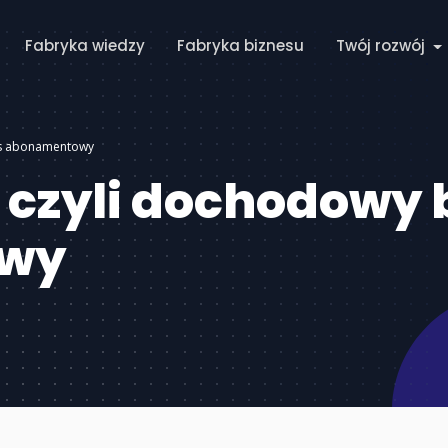
Fabryka wiedzy
Fabryka biznesu
Twój rozwój
es abonamentowy
 czyli dochodowy 
wy